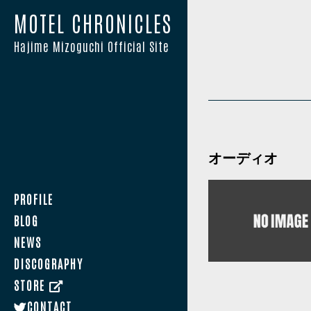
MOTEL CHRONICLES
Hajime Mizoguchi Official Site
オーディオ
PROFILE
BLOG
NEWS
DISCOGRAPHY
STORE
CONTACT