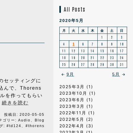
All Posts
2020年5月
月
火
水
木
金
土
日
1
2
3
4
5
6
7
8
9
10
11
12
13
14
15
16
17
18
19
20
21
22
23
24
25
26
27
28
29
30
31
9月
5月
のセッティングに
2025年3月
(1)
で、Thorens
2023年10月
(1)
ブルを作ってもらい
2023年6月
(1)
オ
…
続きを読む
2023年3月
(1)
ー
2022年11月
(1)
投稿日:
2020-05-05
デ
2022年5月
(2)
テゴリー:
Audio
、
Blog
ィ
2022年4月
(3)
グ:
#td124
、
#thorens
オ
2022年3月
(1)