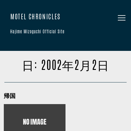
MOTEL CHRONICLES
Hajime Mizoguchi Official Site
日:
2002年2月2日
帰国